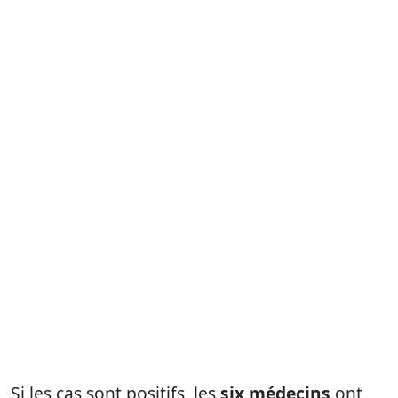
Si les cas sont positifs, les
six médecins
ont