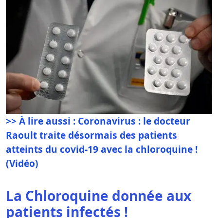
>> À lire aussi : Coronavirus : le docteur
Raoult traite désormais des patients
atteints du covid-19 avec la chloroquine !
(Vidéo)
La Chloroquine donnée aux
patients infectés !