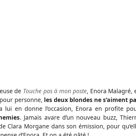
ueuse de
Touche pas à mon poste
, Enora Malagré, 
t pour personne,
les deux blondes ne s’aiment p
 lui en donne l’occasion, Enora en profite po
nnemies
. Jamais avare d’un nouveau buzz, Thier
 de Clara Morgane dans son émission, pour qu’el
e pense d’Enora. Et on a été gâté !