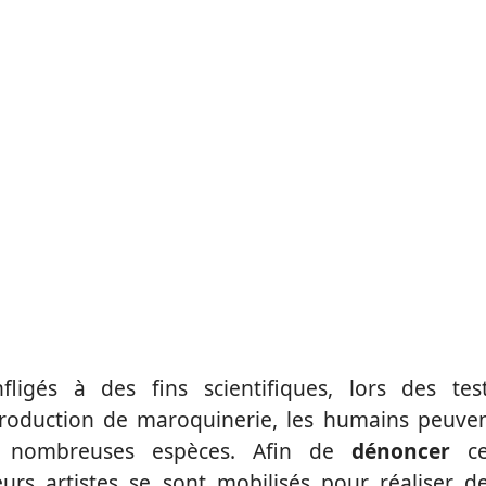
nfligés à des fins scientifiques, lors des tes
roduction de maroquinerie, les humains peuve
e nombreuses espèces. Afin de
dénoncer
ce
rs artistes se sont mobilisés pour réaliser d