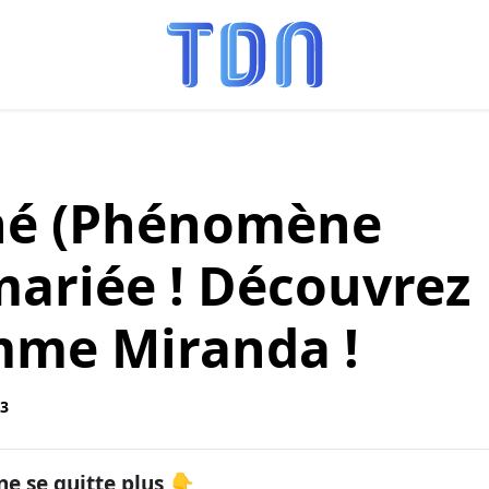
né (Phénomène
mariée ! Découvrez
emme Miranda !
33
ne se quitte plus 👇