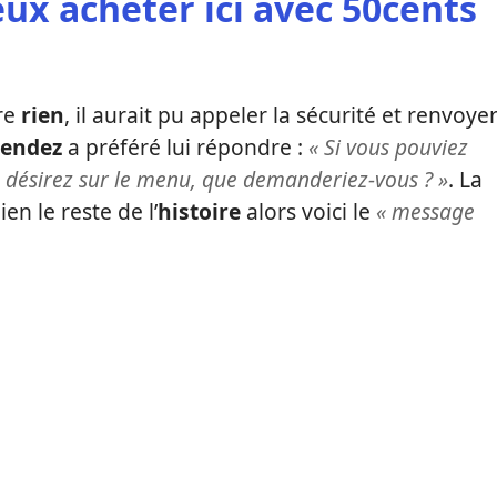
eux acheter ici avec 50cents
re
rien
, il aurait pu appeler la sécurité et renvoye
sendez
a préféré lui répondre :
« Si vous pouviez
 désirez sur le menu, que demanderiez-vous ? »
. La
n le reste de l’
histoire
alors voici le
« message