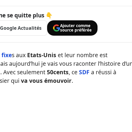
ne se quitte plus 👇
Ajouter comme
Google Actualités
source préférée
 fixe
s aux
Etats-Unis
et leur nombre est
s aujourd’hui je vais vous raconter l’histoire d’u
i. Avec seulement
50cents
, ce
SDF
a réussi à
sier qui
va vous émouvoir
.