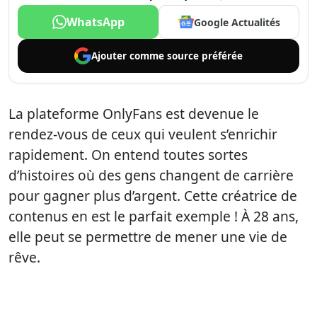
WhatsApp
Google Actualités
Ajouter comme
source préférée
La plateforme OnlyFans est devenue le
rendez-vous de ceux qui veulent s’enrichir
rapidement. On entend toutes sortes
d’histoires où des gens changent de carrière
pour gagner plus d’argent. Cette créatrice de
contenus en est le parfait exemple ! À 28 ans,
elle peut se permettre de mener une vie de
rêve.