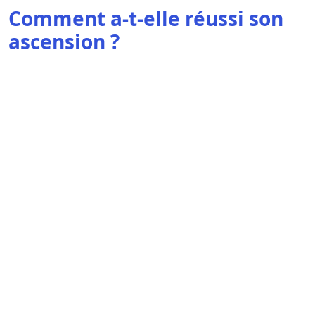
Comment a-t-elle réussi son
ascension ?