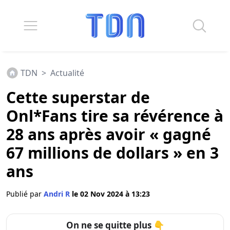
TDN
>
Actualité
Cette superstar de
Onl*Fans tire sa révérence à
28 ans après avoir « gagné
67 millions de dollars » en 3
ans
Publié par
Andri R
le 02 Nov 2024 à 13:23
On ne se quitte plus 👇