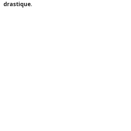
drastique
.