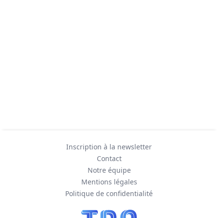
Inscription à la newsletter
Contact
Notre équipe
Mentions légales
Politique de confidentialité