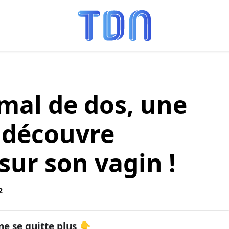
mal de dos, une
 découvre
sur son vagin !
2
ne se quitte plus 👇