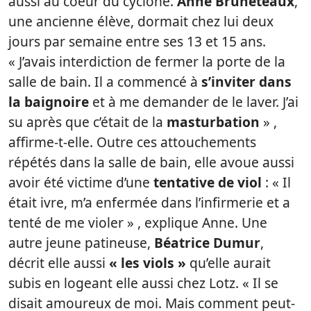
aussi au coeur du cyclone.
Anne Bruneteaux
,
une ancienne élève, dormait chez lui deux
jours par semaine entre ses 13 et 15 ans.
« J’avais interdiction de fermer la porte de la
salle de bain. Il a commencé à
s’inviter dans
la baignoire
et à me demander de le laver. J’ai
su après que c’était de la
masturbation
» ,
affirme-t-elle. Outre ces attouchements
répétés dans la salle de bain, elle avoue aussi
avoir été victime d’une
tentative de viol
: « Il
était ivre, m’a enfermée dans l’infirmerie et a
tenté de me violer » , explique Anne. Une
autre jeune patineuse,
Béatrice Dumur
,
décrit elle aussi
« les viols »
qu’elle aurait
subis en logeant elle aussi chez Lotz. « Il se
disait amoureux de moi. Mais comment peut-