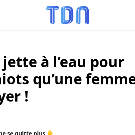
e jette à l’eau pour
hiots qu’une femm
yer !
ne se quitte plus 👇