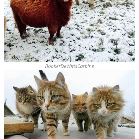
BookerDeWittsCarbine