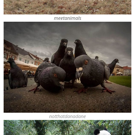
meetanimals
notthatdanadane