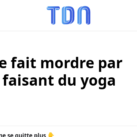
 fait mordre par
 faisant du yoga
ne se quitte plus 👇