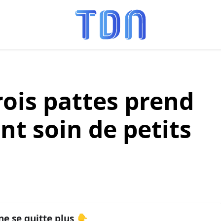
trois pattes prend
t soin de petits
ne se quitte plus 👇