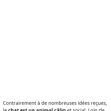
Contrairement à de nombreuses idées reçues,
le
chat est un animal câlin
et social. Loin de