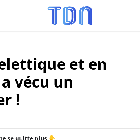
elettique et en
a vécu un
r !
ne se quitte plus 👇