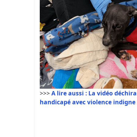
>>>
A lire aussi : La vidéo déch
handicapé avec violence indigne l