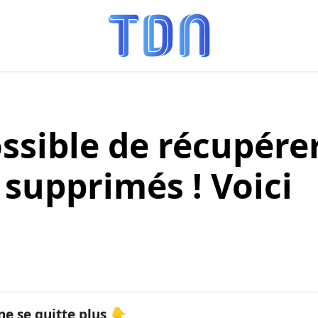
possible de récupére
supprimés ! Voici
ne se quitte plus 👇