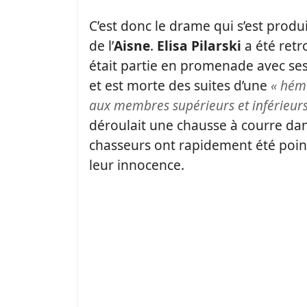
C’est donc le drame qui s’est prod
de l’
Aisne
.
Elisa Pilarski
a été retr
était partie en promenade avec ses 
et est morte des suites d’une
« hém
aux membres supérieurs et inférieurs a
déroulait une chausse à courre dans
chasseurs ont rapidement été point
leur innocence.