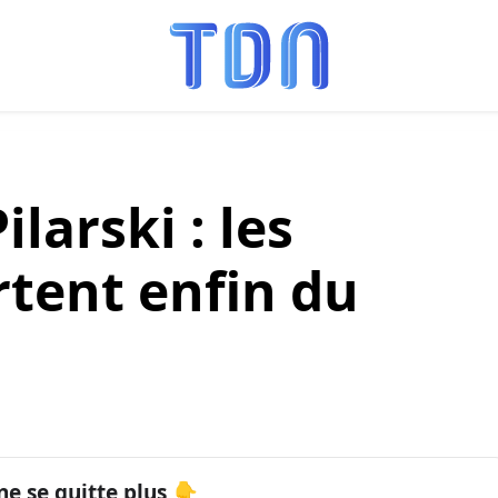
ilarski : les
rtent enfin du
ne se quitte plus 👇