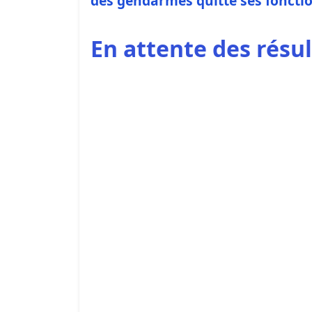
des gendarmes quitte ses foncti
En attente des résu