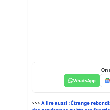
On 
WhatsApp
>>>
A lire aussi : Étrange rebondi