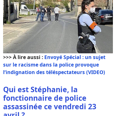
>>> À lire aussi :
Envoyé Spécial : un sujet
sur le racisme dans la police provoque
l’indignation des téléspectateurs (VIDEO)
Qui est Stéphanie, la
fonctionnaire de police
assassinée ce vendredi 23
avril ?