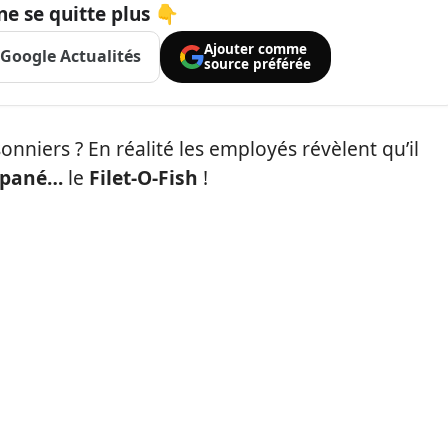
ne se quitte plus 👇
Ajouter comme
Google Actualités
source préférée
onniers ? En réalité les employés révèlent qu’il
 pané…
le
Filet-O-Fish
!