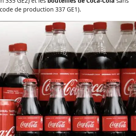
on 335 GE2) et les
bouteilles de Coca-Cola
sans
 (code de production 337 GE1).