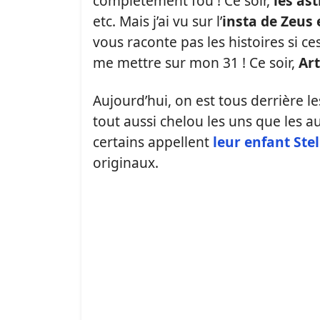
complètement fou !
Ce soir,
les ast
etc.
Mais j’ai vu sur l’
insta
de Zeus 
vous raconte pas les histoires si ce
me mettre sur mon 31 !
Ce soir,
Art
Aujourd’hui, on est tous derrière l
tout aussi
chelou
les uns que les a
certains appellent
leur enfant
Stel
originaux.