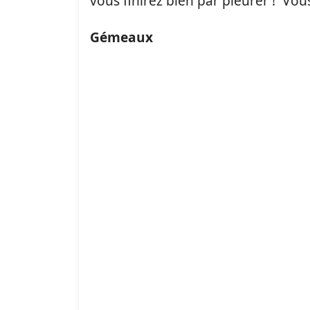
vous finirez bien par pleurer ! Vous
Gémeaux