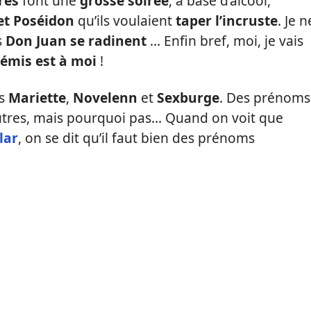
res
font une
grosse soirée
, à base d’alcool,
et Poséidon
qu’ils voulaient
taper l’incruste
.
Je n
s
Don Juan se radinent
…
Enfin bref, moi, je vais
émis est à moi
!
es
Mariette
,
Novelenn
et
Sexburge
.
Des prénoms
utres, mais pourquoi pas…
Quand on voit que
lar
, on se dit qu’il faut bien des prénoms