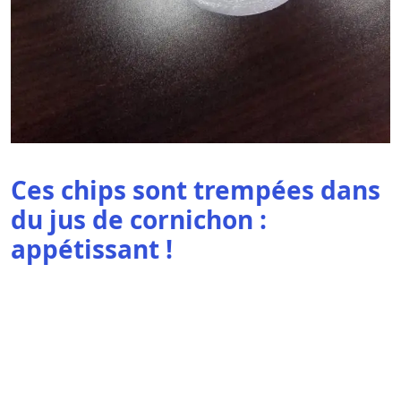
Ces chips sont trempées dans
du jus de cornichon :
appétissant !