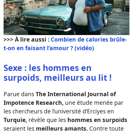
>>> À lire aussi :
Combien de calories brûle-
t-on en faisant l’amour ? (vidéo)
Sexe : les hommes en
surpoids, meilleurs au lit !
Parue dans
The International Journal of
Impotence Research,
une étude menée par
les chercheurs de l’université d’Erciyes en
Turquie,
révèle que les
hommes en surpoids
seraient les
meilleurs amants.
Contre toute