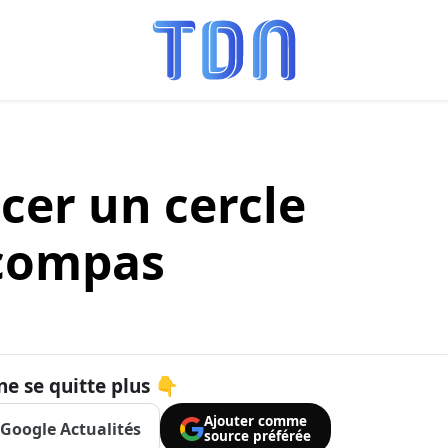
er un cercle
 compas
ne se quitte plus 👇
Ajouter comme
Google Actualités
source préférée