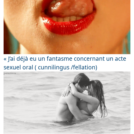
« J’ai déjà eu un fantasme concernant un acte
sexuel oral ( cunnilingus /fellation)