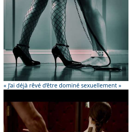
« J’ai déjà rêvé d’être dominé sexuellement »