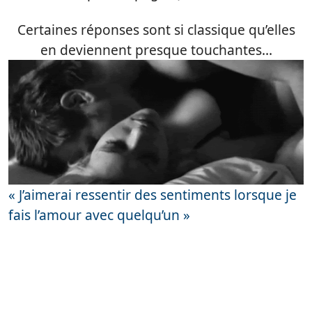
Certaines réponses sont si classique qu’elles
en deviennent presque touchantes…
« J’aimerai ressentir des sentiments lorsque je
fais l’amour avec quelqu’un »