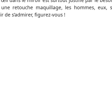
œil dans le miroir est surtout justifié par le beso
ar une retouche maquillage, les hommes, eux, 
r de s’admirer, figurez-vous !