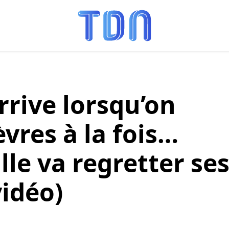
arrive lorsqu’on
èvres à la fois…
lle va regretter se
vidéo)