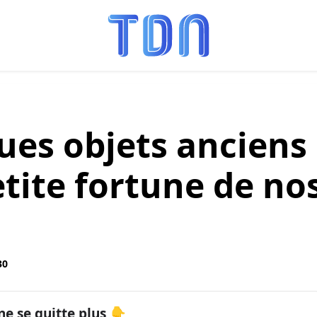
ues objets anciens
tite fortune de no
30
ne se quitte plus 👇