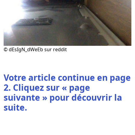
© dEsIgN_dWeEb sur reddit
Votre article continue en page
2. Cliquez sur « page
suivante » pour découvrir la
suite.