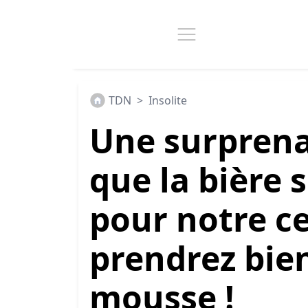
TDN
>
Insolite
Une surprena
que la bière 
pour notre c
prendrez bie
mousse !