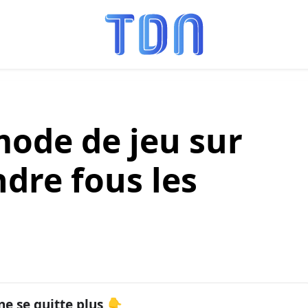
ode de jeu sur
ndre fous les
ne se quitte plus 👇