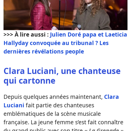
>>> À lire aussi :
Julien Doré papa et Laeticia
Hallyday convoquée au tribunal ? Les
dernières révélations people
Clara Luciani, une chanteuse
qui cartonne
Depuis quelques années maintenant,
Clara
Luciani
fait partie des chanteuses
emblématiques de la scène musicale
française. La jeune femme s’est fait connaître
du grand public avec son titre
« La Grenade »
.