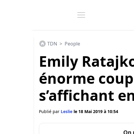
TDN
>
People
Emily Ratajk
énorme coup 
s’affichant 
Publié par
Leslie
le 18 Mai 2019 à 10:54
On 