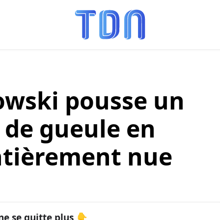
owski pousse un
de gueule en
entièrement nue
ne se quitte plus 👇