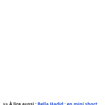
>> À lire aussi :
Bella Hadid : en mini short