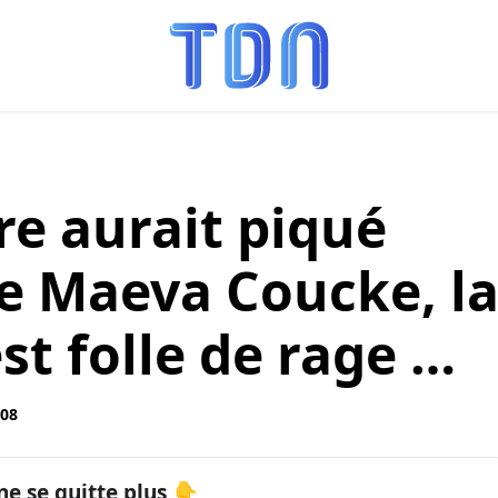
re aurait piqué
e Maeva Coucke, l
st folle de rage …
:08
ne se quitte plus 👇