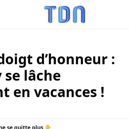
doigt d’honneur :
 se lâche
 en vacances !
ne se quitte plus 👇