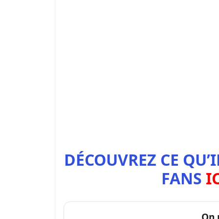
DÉCOUVREZ CE QU’I
FANS
I
On 