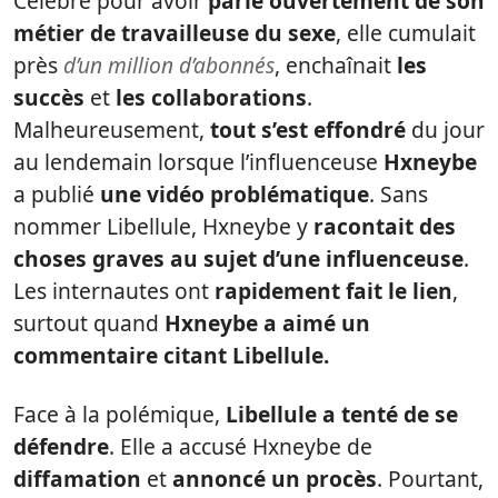
Célèbre pour avoir
parlé ouvertement de son
métier de travailleuse du sexe
, elle cumulait
près
d’un million d’abonnés
, enchaînait
les
succès
et
les collaborations
.
Malheureusement,
tout s’est effondré
du jour
au lendemain lorsque l’influenceuse
Hxneybe
a publié
une vidéo problématique
. Sans
nommer Libellule, Hxneybe y
racontait des
choses graves au sujet d’une influenceuse
.
Les internautes ont
rapidement fait le lien
,
surtout quand
Hxneybe a aimé un
commentaire citant Libellule.
Face à la polémique,
Libellule a tenté de se
défendre
. Elle a accusé Hxneybe de
diffamation
et
annoncé un procès
. Pourtant,