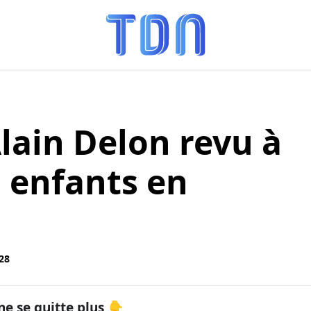
Alain Delon revu à
s enfants en
:28
ne se quitte plus 👇