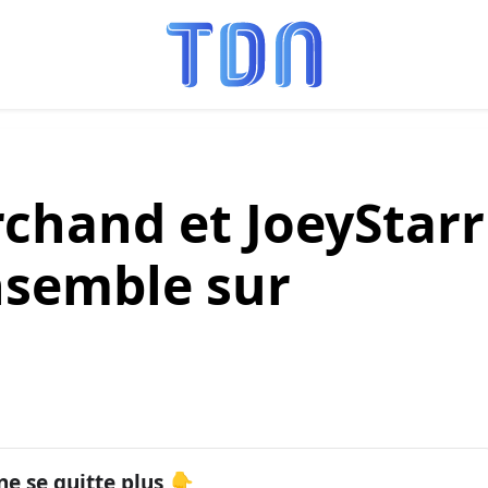
chand et JoeyStarr
nsemble sur
ne se quitte plus 👇