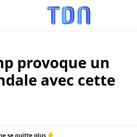
mp provoque un
ndale avec cette
ne se quitte plus 👇