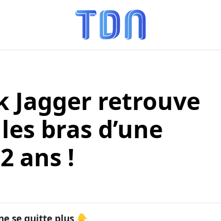
k Jagger retrouve
les bras d’une
 ans !
ne se quitte plus 👇