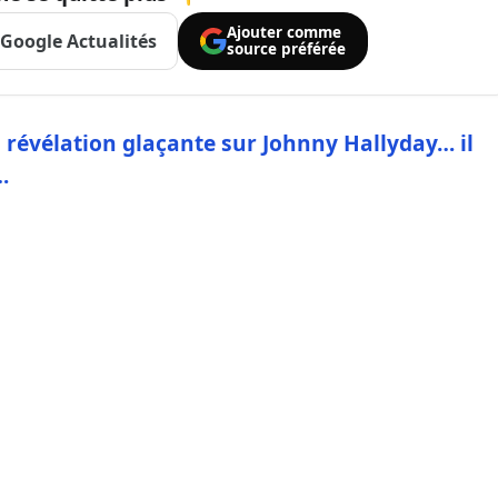
Ajouter comme
Google Actualités
source préférée
a révélation glaçante sur Johnny Hallyday… il
…