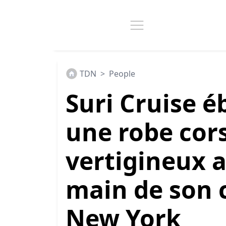
TDN
>
People
Suri Cruise é
une robe cors
vertigineux al
main de son c
New York