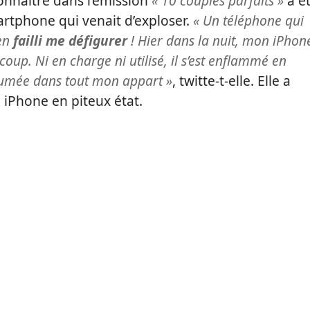
t connaître dans l’émission
« 10 couples parfaits »
a é
artphone qui venait d’exploser.
« Un téléphone qui
ien
failli me défigurer
! Hier dans la nuit, mon iPhon
oup. Ni en charge ni utilisé, il s’est enflammé en
umée dans tout mon appart »
, twitte-t-elle. Elle a
 iPhone en piteux état.