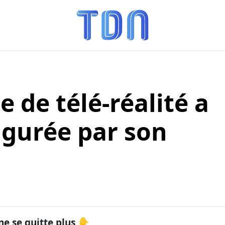
 de télé-réalité a
figurée par son
ne se quitte plus 👇