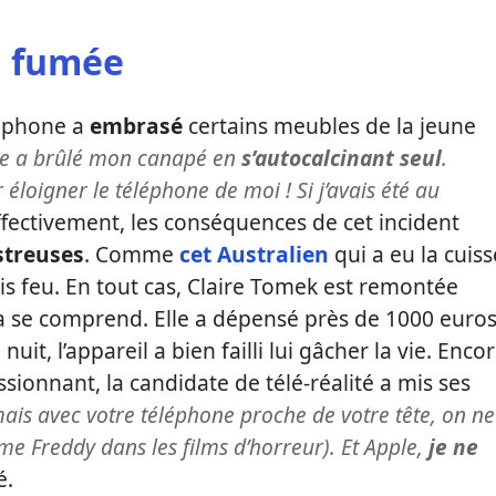
n fumée
léphone a
embrasé
certains meubles de la jeune
e a brûlé mon canapé en
s’autocalcinant seul
.
éloigner le téléphone de moi ! Si j’avais été au
fectivement, les conséquences de cet incident
streuses
. Comme
cet Australien
qui a eu la cuiss
ris feu. En tout cas, Claire Tomek est remontée
a se comprend. Elle a dépensé près de 1000 euro
t, l’appareil a bien failli lui gâcher la vie. Enco
sionnant, la candidate de télé-réalité a mis ses
is avec votre téléphone proche de votre tête, on ne
me Freddy dans les films d’horreur). Et Apple,
je ne
é.