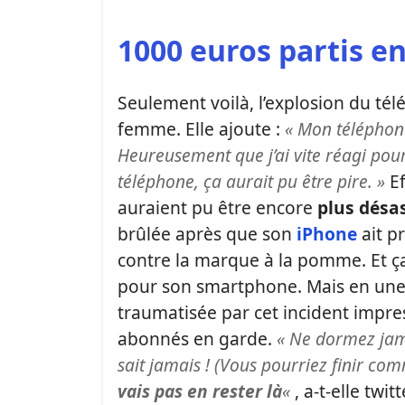
1000 euros partis e
Seulement voilà, l’explosion du té
femme. Elle ajoute :
« Mon téléphon
Heureusement que j’ai vite réagi pour 
téléphone, ça aurait pu être pire. »
Ef
auraient pu être encore
plus désa
brûlée après que son
iPhone
ait p
contre la marque à la pomme. Et ç
pour son smartphone. Mais en une nui
traumatisée par cet incident impres
abonnés en garde.
« Ne dormez jama
sait jamais ! (Vous pourriez finir com
vais pas en rester là
«
, a-t-elle twitt