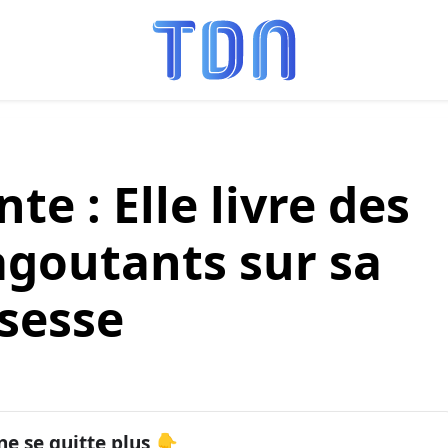
te : Elle livre des
agoutants sur sa
sesse
ne se quitte plus 👇