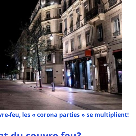
vre-feu, les « corona parties » se multiplient!
t du couvre feu?