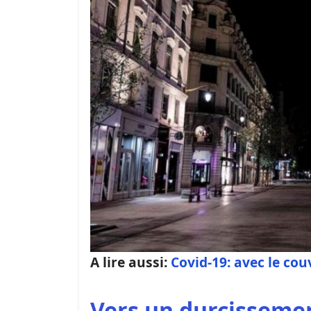
A lire aussi:
Covid-19: avec le cou
Vers un durcissemen