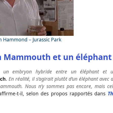
hn Hammond – Jurassic Park
un Mammouth et un éléphant
re un embryon hybride entre un éléphant et 
rch
.
En réalité, il s’agirait plutôt d’un éléphant avec 
 mammouth. Nous n’y sommes pas encore, mais ce
ffirme-t-il, selon des propos rapportés dans
T