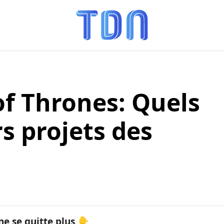
f Thrones: Quels
rs projets des
ne se quitte plus 👇