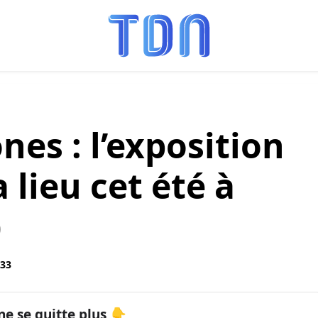
es : l’exposition
a lieu cet été à
)
:33
ne se quitte plus 👇