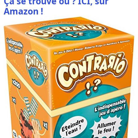
Ça
se trouve où ?
ICI, sur
Amazon !